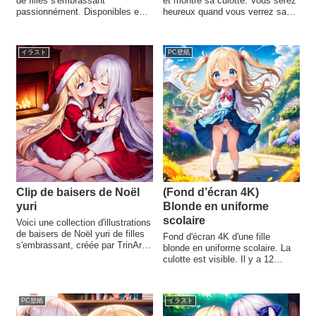
de filles s'embrassant
et montre sa culotte. Vous serez
passionnément. Disponibles en
heureux quand vous verrez sa
téléchargement. J'aime
culotte. Il y a 30 images au total.
beaucoup leurs expressions. La
Elles peuvent être téléchargées.
salive des baisers est également
Il s'agit d'un premier article
イラスト
PC壁紙
agréable. J'utilise TrinArt, un
mémorable, car nous avons
service japonais de génération
relancé le sous-blog. Ce site
d'illustrations par IA.
devrait rester opérationnel
pendant un long moment.
Clip de baisers de Noël
(Fond d’écran 4K)
yuri
Blonde en uniforme
scolaire
Voici une collection d'illustrations
de baisers de Noël yuri de filles
Fond d'écran 4K d'une fille
s'embrassant, créée par TrinArt.
blonde en uniforme scolaire. La
Il y a 18 illustrations au total,
culotte est visible. Il y a 12
disponibles au téléchargement.
images au total, disponibles au
téléchargement. Recommandé
pour une utilisation au travail ou
PC壁紙
イラスト
à l'école. Il faut du courage pour
les utiliser, mais bonne chance.