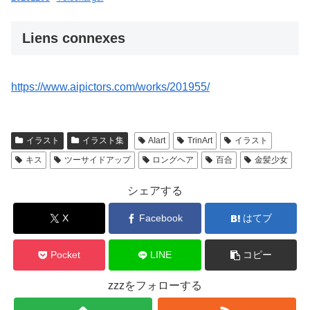
Liens connexes
https://www.aipictors.com/works/201955/
イラスト
イラスト集
AIart
TrinArt
イラスト
キス
ツーサイドアップ
ロングヘア
百合
金髪少女
シェアする
X
Facebook
はてブ
Pocket
LINE
コピー
zzzをフォローする