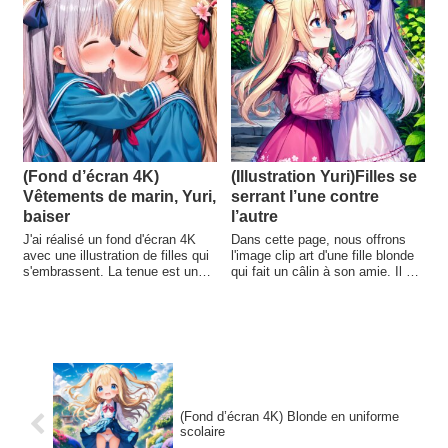
(Fond d’écran 4K)
(Illustration Yuri)Filles se
Vêtements de marin, Yuri,
serrant l’une contre
baiser
l’autre
J'ai réalisé un fond d'écran 4K
Dans cette page, nous offrons
avec une illustration de filles qui
l'image clip art d'une fille blonde
s'embrassent. La tenue est un
qui fait un câlin à son amie. Il y a
uniforme de marin. Yuri est bon.
18 illustrations au total. Elles
N'hésitez pas à les utiliser. Total
sont disponibles au
12 images, disponibles au
téléchargement. Ces illustrations
téléchargement.
ont été créées à l'aide de TrinArt,
qui est doué pour les illustrations
mettant en scène plusieurs
personnes.
(Fond d’écran 4K) Blonde en uniforme
scolaire