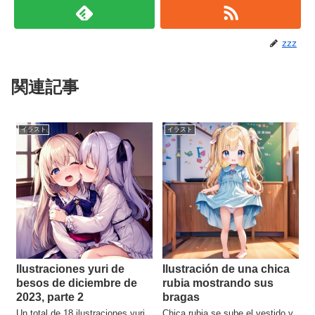
zzz
関連記事
イラスト
イラスト
Ilustraciones yuri de
Ilustración de una chica
besos de diciembre de
rubia mostrando sus
2023, parte 2
bragas
Un total de 18 ilustraciones yuri
Chica rubia se sube el vestido y