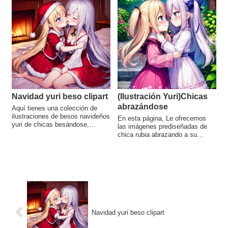
valor para utilizar los fondos de
pantalla, pero buena suerte.
Navidad yuri beso clipart
(Ilustración Yuri)Chicas
abrazándose
Aquí tienes una colección de
ilustraciones de besos navideños
En esta página, Le ofrecemos
yuri de chicas besándose,
las imágenes prediseñadas de
creadas por TrinArt. Hay 18
chica rubia abrazando a su
ilustraciones en total, disponibles
amiga. Hay 18 ilustraciones en
para descargar.
total. Están disponibles para su
descarga. Estas ilustraciones
fueron creadas usando TrinArt,
que es bueno en las
ilustraciones con varias
personas.
Navidad yuri beso clipart