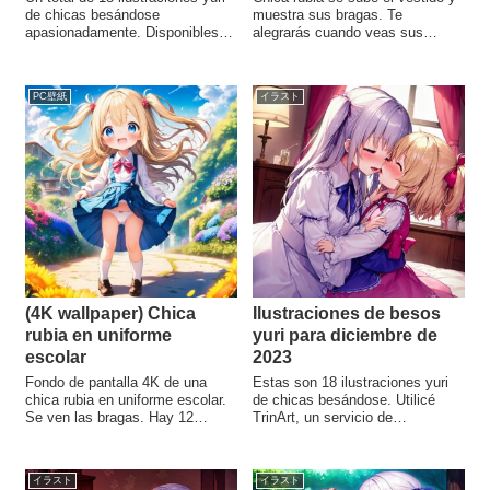
de chicas besándose
muestra sus bragas. Te
apasionadamente. Disponibles
alegrarás cuando veas sus
para descargar. Me gustan
bragas. Hay 30 imágenes en
mucho sus expresiones. La
total. Están disponibles para su
saliva de los besos también es
descarga. Hemos relanzado
PC壁紙
イラスト
bonita. Utilizo TrinArt, un servicio
nuestro sub-blog y este es
japonés de generación de
nuestro primer post memorable.
ilustraciones AI.
Esperamos que este sitio
funcione durante mucho tiempo.
(4K wallpaper) Chica
Ilustraciones de besos
rubia en uniforme
yuri para diciembre de
escolar
2023
Fondo de pantalla 4K de una
Estas son 18 ilustraciones yuri
chica rubia en uniforme escolar.
de chicas besándose. Utilicé
Se ven las bragas. Hay 12
TrinArt, un servicio de
imágenes en total, disponibles
generación de imágenes de
para descargar. Recomendado
Japón; TrinArt es fuerte en
para uso en el trabajo o la
ilustraciones yuri y muy
イラスト
イラスト
escuela. Puede que haga falta
recomendable.