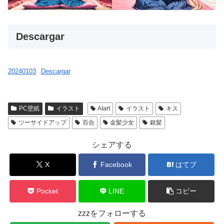
Descargar
20240103
Descargar
PC壁紙
イラスト
AIart
イラスト
キス
ツーサイドアップ
百合
金髪少女
銀髪
シェアする
X
Facebook
はてブ
Pocket
LINE
コピー
zzzをフォローする