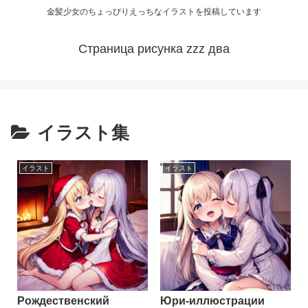
金髪少女のちょっぴりえっちなイラストを投稿しています
Страница рисунка zzz два
イラスト集
イラスト
イラスト
Рождественский
Юри-иллюстрации