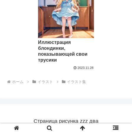
Иллюстрация
блондинки,
показывающей свои
трусики
2023.11.28
ホーム
イラスト
イラスト集
Страница рисунка zzz два
© 2023 Страница рисунка zzz два.